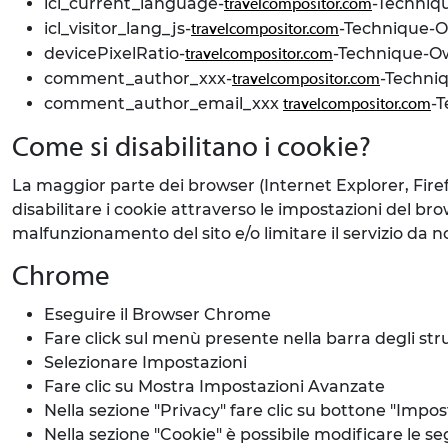
icl_current_language-
-Techniq
travelcompositor.com
icl_visitor_lang_js-
-Technique-
travelcompositor.com
devicePixelRatio-
-Technique-O
travelcompositor.com
comment_author_xxx-
-Techni
travelcompositor.com
comment_author_email_xxx
-
travelcompositor.com
Come si disabilitano i cookie?
La maggior parte dei browser (Internet Explorer, Firefo
disabilitare i cookie attraverso le impostazioni del bro
malfunzionamento del sito e/o limitare il servizio da no
Chrome
Eseguire il Browser Chrome
Fare click sul menù presente nella barra degli st
Selezionare Impostazioni
Fare clic su Mostra Impostazioni Avanzate
Nella sezione "Privacy" fare clic su bottone "Impo
Nella sezione "Cookie" è possibile modificare le se