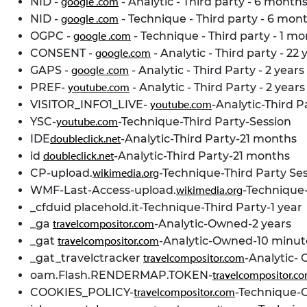
NID -
- Analytic - Third party - 6 month
google .com
NID -
- Technique - Third party - 6 mon
google .com
OGPC -
- Technique - Third party - 1 m
google .com
CONSENT -
- Analytic - Third party - 22 
google.com
GAPS -
- Analytic - Third Party - 2 years
google .com
PREF-
- Analytic - Third Party - 2 years
youtube.com
VISITOR_INFO1_LIVE-
-Analytic-Third 
youtube.com
YSC-
-Technique-Third Party-Session
youtube.com
IDE
-Analytic-Third Party-21 months
doubleclick.net
id
-Analytic-Third Party-21 months
doubleclick.net
CP-upload.
-Technique-Third Party Se
wikimedia.org
WMF-Last-Access-upload.
-Technique
wikimedia.org
_cfduid placehold.it-Technique-Third Party-1 year
_ga
-Analytic-Owned-2 years
travelcompositor.com
_gat
-Analytic-Owned-10 minut
travelcompositor.com
_gat_travelctracker
-Analytic-
travelcompositor.com
oam.Flash.RENDERMAP.TOKEN-
travelcompositor.c
COOKIES_POLICY-
-Technique-
travelcompositor.com