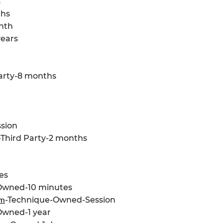
s
ths
onth
years
Party-8 months
ssion
-Third Party-2 months
es
 Owned-10 minutes
-Technique-Owned-Session
om
Owned-1 year